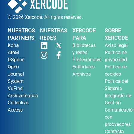
© 2026 Xercode. All rights reserved.
NUESTROS
NUESTRAS
XERCODE
SOBRE
PARTNERS
REDES
PARA
XERCODE
Koha
Bibliotecas
Aviso legal
AtoM
y redes
Política de
DSpace
Profesionales
privacidad
Open
Editoriales
Política de
Journal
Archivos
cookies
System
Política del
VuFind
Sistema
Archivematica
Integrado de
Collective
Gestión
Access
Comunicació
con
proovedores
Contacta