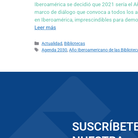
Iberoamérica se decidió que 2021 sería el A
marco de diálogo que convoca a todos los ac
en Iberoamérica, imprescindibles para demo
Leer más
Actualidad
,
Bibliotecas
Agenda 2030
,
Año Iberoamericano de las Bibliotec
SUSCRÍBETE