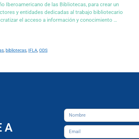
ño Iberoamericano de las Bibliotecas, para crear un
tores y entidades dedicadas al trabajo bibliotecario
cratizar el acceso a información y conocimiento …
as
,
bibliotecas
,
IFLA
,
ODS
 A