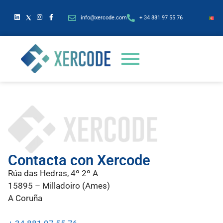
info@xercode.com
+ 34 881 97 55 76
Contacta con Xercode
Rúa das Hedras, 4º 2º A
15895 – Milladoiro (Ames)
A Coruña