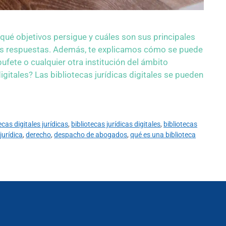
, qué objetivos persigue y cuáles son sus principales
 las respuestas. Además, te explicamos cómo se puede
ete o cualquier otra institución del ámbito
digitales? Las bibliotecas jurídicas digitales se pueden
ecas digitales jurídicas
,
bibliotecas jurídicas digitales
,
bibliotecas
jurídica
,
derecho
,
despacho de abogados
,
qué es una biblioteca