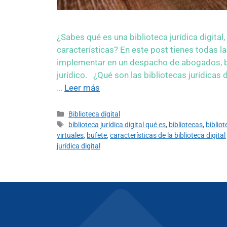
¿Sabes qué es una biblioteca jurídica digital
características? En este post tienes todas
implementar en un despacho de abogados, buf
jurídico. ¿Qué son las bibliotecas jurídicas 
…
Leer más
Biblioteca digital
biblioteca jurídica digital qué es
,
bibliotecas
,
bibliot
virtuales
,
bufete
,
características de la biblioteca digital 
jurídica digital