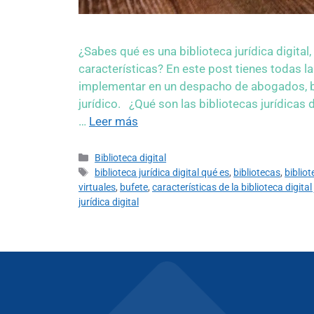
¿Sabes qué es una biblioteca jurídica digital
características? En este post tienes todas
implementar en un despacho de abogados, buf
jurídico. ¿Qué son las bibliotecas jurídicas 
…
Leer más
Biblioteca digital
biblioteca jurídica digital qué es
,
bibliotecas
,
bibliot
virtuales
,
bufete
,
características de la biblioteca digital 
jurídica digital