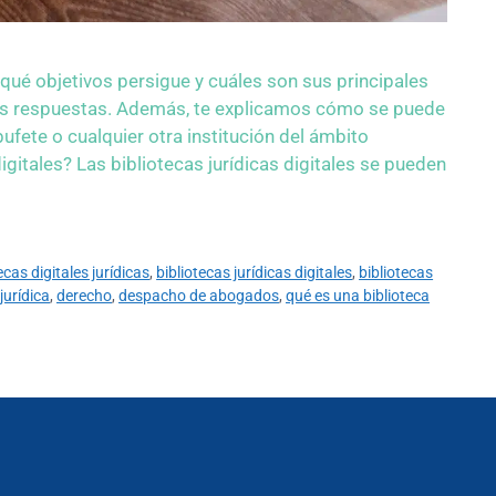
, qué objetivos persigue y cuáles son sus principales
 las respuestas. Además, te explicamos cómo se puede
ete o cualquier otra institución del ámbito
digitales? Las bibliotecas jurídicas digitales se pueden
ecas digitales jurídicas
,
bibliotecas jurídicas digitales
,
bibliotecas
jurídica
,
derecho
,
despacho de abogados
,
qué es una biblioteca