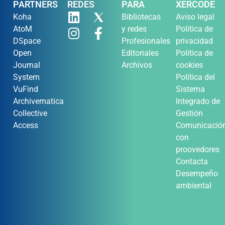
PARTNERS
REDES
PARA
XERCODE
Koha
Bibliotecas
Aviso legal
AtoM
y redes
Política de
DSpace
Profesionales
privacidad
Open
Editoriales
Política de
Journal
Archivos
cookies
System
Política del
VuFind
Sistema
Archivematica
Integrado de
Collective
Gestión
Access
Comunicació
con
proovedores
Contacta
Desempeño
ambiental