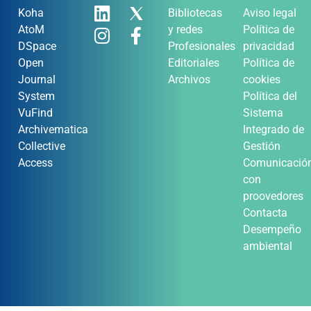
Koha
Bibliotecas
Aviso legal
AtoM
y redes
Política de
DSpace
Profesionales
privacidad
Open
Editoriales
Política de
Journal
Archivos
cookies
System
Política del
VuFind
Sistema
Archivematica
Integrado de
Collective
Gestión
Access
Comunicació
con
proovedores
Contacta
Desempeño
ambiental