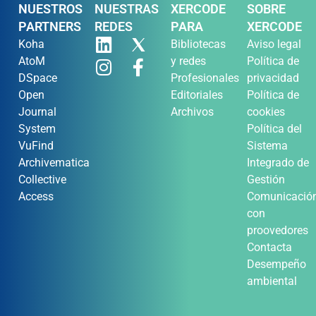
NUESTROS
NUESTRAS
XERCODE
SOBRE
PARTNERS
REDES
PARA
XERCODE
Koha
Bibliotecas
Aviso legal
AtoM
y redes
Política de
DSpace
Profesionales
privacidad
Open
Editoriales
Política de
Journal
Archivos
cookies
System
Política del
VuFind
Sistema
Archivematica
Integrado de
Collective
Gestión
Access
Comunicació
con
proovedores
Contacta
Desempeño
ambiental