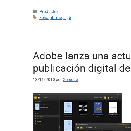
Productos
koha
,
liblime
,
sigb
Adobe lanza una actu
publicación digital de
18/11/2010
por
Xercode