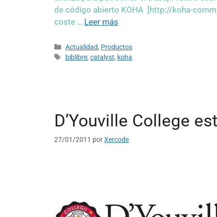
de código abierto KOHA [http://koh
coste …
Leer más
Actualidad
,
Productos
biblibre
,
catalyst
,
koha
D’Youville College es
27/01/2011
por
Xercode