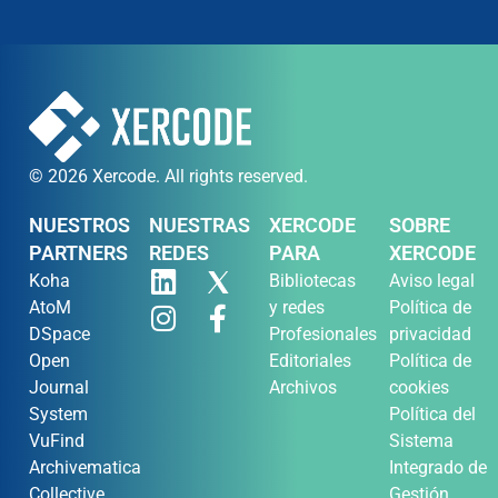
© 2026 Xercode. All rights reserved.
NUESTROS
NUESTRAS
XERCODE
SOBRE
PARTNERS
REDES
PARA
XERCODE
Koha
Bibliotecas
Aviso legal
AtoM
y redes
Política de
DSpace
Profesionales
privacidad
Open
Editoriales
Política de
Journal
Archivos
cookies
System
Política del
VuFind
Sistema
Archivematica
Integrado de
Collective
Gestión