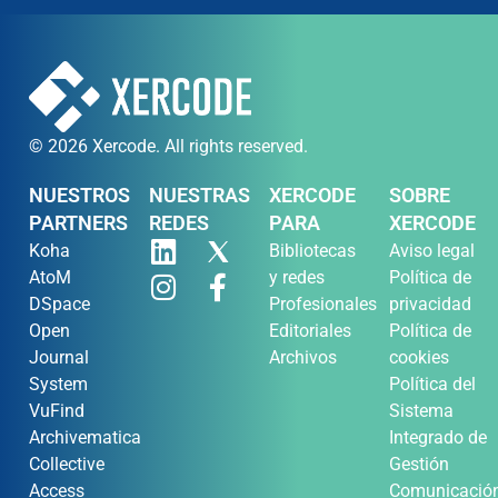
© 2026 Xercode. All rights reserved.
NUESTROS
NUESTRAS
XERCODE
SOBRE
PARTNERS
REDES
PARA
XERCODE
Koha
Bibliotecas
Aviso legal
AtoM
y redes
Política de
DSpace
Profesionales
privacidad
Open
Editoriales
Política de
Journal
Archivos
cookies
System
Política del
VuFind
Sistema
Archivematica
Integrado de
Collective
Gestión
Access
Comunicació