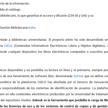
nto de la información.
dido al catálogo.
bliotecario, lo que garantiza el acceso y difusión (Z39.50 y OAI) y su
Gestión Bibliotecaria
Koha
.
do a bibliotecas universitarias. El proyecto piloto ha sido desarrollado en
rma
CIELO
, (Contenidos Informativos Electrónicos, Libros y Objetos digitales), 
de cualquier dispositivo los libros electrónicos comprados o suscritos por
cos disponibles y se posibilita su lectura en línea y el préstamo, siempre pre
avés de una herramienta de software libre, denominada
VuFind
, que se define c
estética de la plataforma CIELO fue diseñada por el Servicio de Innovació
a responsabilizado de los sistemas de identificación de usuarios. La platafo
gren en ella contenidos electrónicos producidos por la Universidad de Salaman
s del repositorio Gredos.
Xebook es la herramienta que posibilita la carga de lib
de las licencias de uso y de los sistemas de control de copias y de gestión