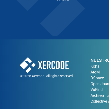
NUESTRO
Koha
AtoM
© 2026 Xercode. All rights reserved.
DSpace
Open Jour
VuFind
Archivema
Collective