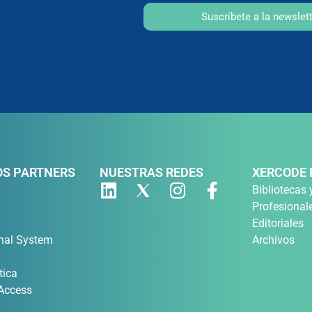
Suscríbete a la newslet
S PARTNERS
NUESTRAS REDES
XERCODE 
Bibliotecas 
Profesional
Editoriales
nal System
Archivos
tica
 Access