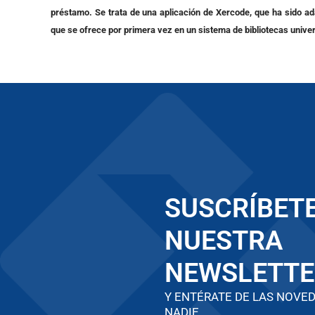
préstamo. Se trata de una aplicación de Xercode, que ha sido ad
que se ofrece por primera vez en un sistema de bibliotecas unive
SUSCRÍBETE
NUESTRA
NEWSLETTE
Y ENTÉRATE DE LAS NOVE
NADIE