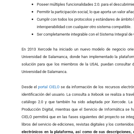
Poseer múltiples funcionalidades 2.0. para el descubrimie
Permitir la participación social, lo que aporta un valor aña
Cumplir con todos los protocolos y estándares de ámbito bi
interoperabilidad con cualquier otro sistema compatible.
Ser completamente integrable con el Sistema Integral de 
En 2013 Xercode ha iniciado un nuevo modelo de negocio orienta
Universidad de Salamanca, donde han implementado la platafo
solución para que los miembros de la USAL puedan consultar des
Universidad de Salamanca.
Desde el
portal CIELO
se da información de los recursos electróni
identificación del usuario. La consulta a Xebook se realiza a tr
catálogo 2.0 y que también ha sido adaptada por Xercode. La 
Producción Digital, mientras que el Servicio de Informática se h
CIELO permitirá que en las fases siguientes del proyecto se inte
libros del servicio de ediciones, revistas digitales y los contenido
electrónicos en la plataforma, así como de sus descripciones, 