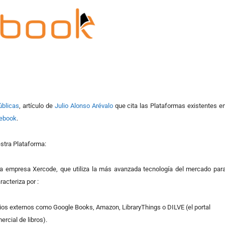
úblicas
, artículo de
Julio Alonso Arévalo
que cita las Plataformas existentes en
ebook
.
estra Plataforma:
la empresa Xercode, que utiliza la más avanzada tecnología del mercado para
racteriza por :
cios externos como Google Books, Amazon, LibraryThings o DILVE (el portal
rcial de libros).