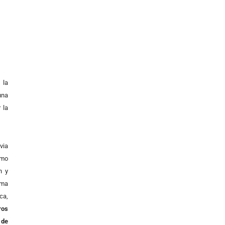
 la
una
 la
via
omo
n y
rma
ca,
ros
 de