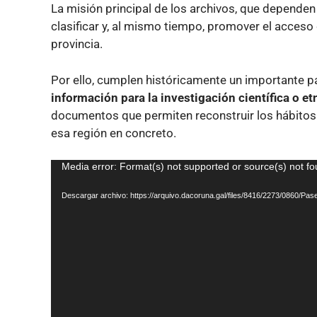
La misión principal de los archivos, que dependen
clasificar y, al mismo tiempo, promover el acceso
provincia.
Por ello, cumplen históricamente un importante 
información para la investigación científica o et
documentos que permiten reconstruir los hábitos d
esa región en concreto.
Reproductor
Media error: Format(s) not supported or source(s) not f
de
Descargar archivo: https://arquivo.dacoruna.gal/files/8416/2273/0860/
vídeo