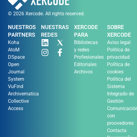
© 2026 Xercode. All rights reserved.
NUESTROS
NUESTRAS
XERCODE
SOBRE
PARTNERS
REDES
PARA
XERCODE
Koha
Bibliotecas
Aviso legal
AtoM
y redes
Política de
DSpace
Profesionales
privacidad
Open
Editoriales
Política de
Journal
Archivos
cookies
System
Política del
VuFind
Sistema
Archivematica
Integrado de
Collective
Gestión
Access
Comunicació
con
proovedores
Contacta